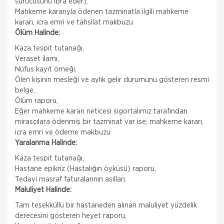
sürücüsünü ibra eder),
Mahkeme kararıyla ödenen tazminatla ilgili mahkeme
kararı, icra emri ve tahsilat makbuzu
Ölüm Halinde:
Kaza tespit tutanağı,
Veraset ilamı,
Nüfus kayıt örneği,
Ölen kişinin mesleği ve aylık gelir durumunu gösteren resmi
belge,
Ölüm raporu,
Eğer mahkeme kararı neticesi sigortalımız tarafından
mirasçılara ödenmiş bir tazminat var ise; mahkeme kararı,
icra emri ve ödeme makbuzu
Yaralanma Halinde:
Kaza tespit tutanağı,
Hastane epikriz (Hastalığın öyküsü) raporu,
Tedavi masraf faturalarının asılları.
Maluliyet Halinde:
Tam teşekküllü bir hastaneden alınan maluliyet yüzdelik
Nakliye Hasarı İçin Gerekli Bilgiler
derecesini gösteren heyet raporu,