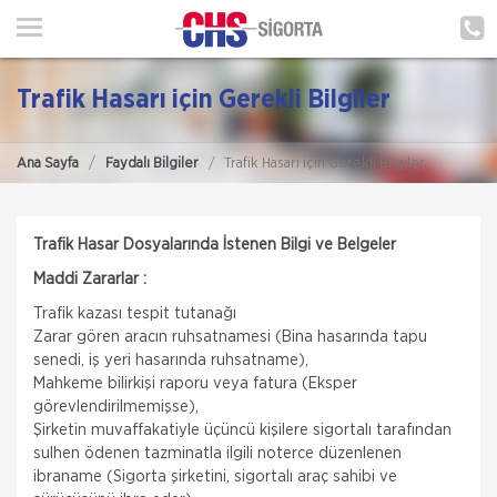
ANA SAYFA
HAKKIMIZDA
Trafik Hasarı için Gerekli Bilgiler
HİZMETLERİMİZ
Ana Sayfa
Faydalı Bilgiler
Trafik Hasarı için Gerekli Bilgiler
POLIÇE HATIRLAT
İLETIŞIM
Trafik Hasar Dosyalarında İstenen Bilgi ve Belgeler
Maddi Zararlar :
MÜŞTERI GIRIŞI
Trafik kazası tespit tutanağı
Zarar gören aracın ruhsatnamesi (Bina hasarında tapu
TEKLİF AL
senedi, iş yeri hasarında ruhsatname),
Mahkeme bilirkişi raporu veya fatura (Eksper
görevlendirilmemişse),
Şirketin muvaffakatiyle üçüncü kişilere sigortalı tarafından
sulhen ödenen tazminatla ilgili noterce düzenlenen
ibraname (Sigorta şirketini, sigortalı araç sahibi ve