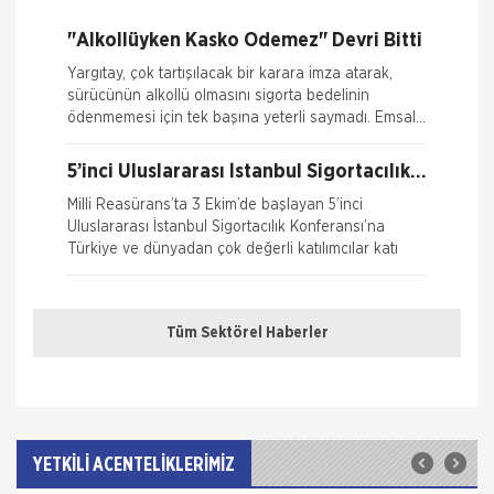
Ferdi Kaza Hasar İle İlgili Bilgiler
haritas�
"Alkollüyken Kasko Ödemez" Devri Bitti
Kasko Hasar Dosyasında İstenilen Bilgiler
Yargıtay, çok tartışılacak bir karara imza atarak,
sürücünün alkollü olmasını sigorta bedelinin
Kaza Tespit Tutanağı
ödenmemesi için tek başına yeterli saymadı. Emsal
o
Nakliye Hasarı İçin Gerekli Bilgiler
5’inci Uluslararası İstanbul Sigortacılık
Konferansı Milli Reasürans’ta yapıldı.
Milli Reasürans’ta 3 Ekim’de başlayan 5’inci
Uluslararası İstanbul Sigortacılık Konferansı’na
Türkiye ve dünyadan çok değerli katılımcılar katı
Borçluyuz Ama Birikimi Seviyoruz
Tüm Sektörel Haberler
NN Hayat ve Emeklilik adına Nielsen tarafından ilki
Temmuz 2016’da 8 ilde 15 ve üzeri çalışanı olan
şirketlerin çalışanları ile yapılan geniş çaplı otomatik
Doğa Sigorta’da Adnan Sığın Genel
Müdür Yardımcısı Oldu
YETKİLİ ACENTELİKLERİMİZ
Doğa Sigorta’da önemli bir atama gerçekleşti.
Geçtiğimiz yıldan beri Doğa Sigorta’da Güney Doğu