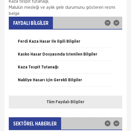
Kaza tespit tutanağı,
ONLİNE Dask Prim Hesaplama
Malulün mesleği ve aylık gelir durumunu gösteren resmi
belge
Trafik Hasarı için Gerekli Bilgiler
FAYDALI BİLGİLER
Yangın Hasarı ile ilgili Bilgiler
Ferdi Kaza Hasar İle İlgili Bilgiler
Kasko Hasar Dosyasında İstenilen Bilgiler
Kaza Tespit Tutanağı
İSADER; Sigorta Acenteleri Poliçe
Kesemez Hale Geldi
Nakliye Hasarı İçin Gerekli Bilgiler
İskenderun Sigorta Acenteleri Derneği (İSADER)
Başkanı Yasin Keleş, zorunlu trafik sigortası
poliçelerinin sorunlu hale geldiğini belirterek,
ONLİNE Dask Prim Hesaplama
“Motorlu Araçlar Zorunlu
Tüm Faydalı Bilgiler
Trafik Hasarı için Gerekli Bilgiler
İTO dan Sigorta Sektörü İçin Yol
Haritası
İZMİR Ticaret Odası (İTO) Yönetim Kurulu Başkanı
Yangın Hasarı ile ilgili Bilgiler
Ekrem Demirtaş, düzenledikleri 'Sigorta Sektörü
SEKTÖREL HABERLER
Geleceğini Arıyor' arama konferansı ile sektöre yol