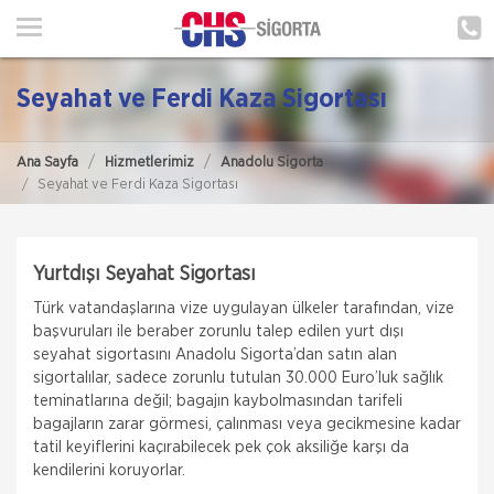
ANA SAYFA
HAKKIMIZDA
Seyahat ve Ferdi Kaza Sigortası
HİZMETLERİMİZ
Ana Sayfa
Hizmetlerimiz
Anadolu Sigorta
POLIÇE HATIRLAT
Seyahat ve Ferdi Kaza Sigortası
İLETIŞIM
Yurtdışı Seyahat Sigortası
MÜŞTERI GIRIŞI
Türk vatandaşlarına vize uygulayan ülkeler tarafından, vize
başvuruları ile beraber zorunlu talep edilen yurt dışı
TEKLİF AL
seyahat sigortasını Anadolu Sigorta’dan satın alan
sigortalılar, sadece zorunlu tutulan 30.000 Euro’luk sağlık
teminatlarına değil; bagajın kaybolmasından tarifeli
bagajların zarar görmesi, çalınması veya gecikmesine kadar
tatil keyiflerini kaçırabilecek pek çok aksiliğe karşı da
kendilerini koruyorlar.