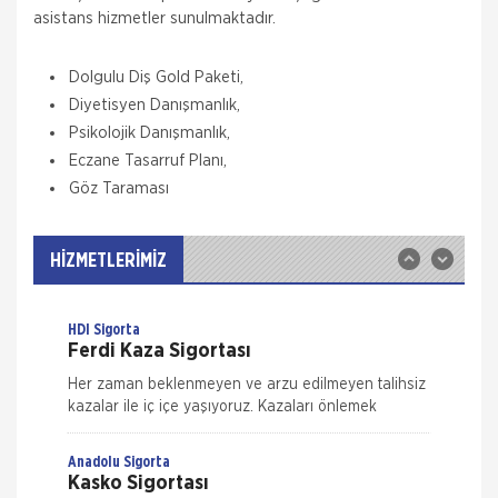
asistans hizmetler sunulmaktadır.
Allianz Sigorta
Dolgulu Diş Gold Paketi,
Zorunlu Deprem Sigortası
Diyetisyen Danışmanlık,
Zorunlu bir sigorta olan DASK ile binalardaki,
Psikolojik Danışmanlık,
deprem ve deprem nedeni ile oluşabilecek maddi
Eczane Tasarruf Planı,
zararlar güvence altına alınır. Zorunlu Deprem
Sigortası ile; Depremin Deprem sonucu
Göz Taraması
Allianz Sigorta
İş Yeri Sigortası
Allianz ile işyerinizde güven içinde çalışın!
HİZMETLERİMİZ
Allianz 70'ten fazla ülkedeki geniş deneyimi,
Türkiye'deki 25 yılı aşkın birikimiyle her koşulda, her
HDI Sigorta
Ferdi Kaza Sigortası
Her zaman beklenmeyen ve arzu edilmeyen talihsiz
kazalar ile iç içe yaşıyoruz. Kazaları önlemek
mümkün ama ne kadar dikkat edersek edelim
tamamen ortadan kaldırmak m&u
Anadolu Sigorta
Kasko Sigortası