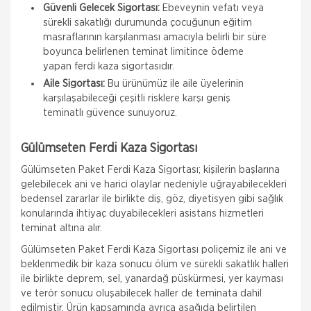
Güvenli Gelecek Sigortası:
Ebeveynin vefatı veya
sürekli sakatlığı durumunda çocuğunun eğitim
masraflarının karşılanması amacıyla belirli bir süre
boyunca belirlenen teminat limitince ödeme
yapan ferdi kaza sigortasıdır.
Aile Sigortası:
Bu ürünümüz ile aile üyelerinin
karşılaşabileceği çeşitli risklere karşı geniş
teminatlı güvence sunuyoruz.
Gülümseten Ferdi Kaza Sigortası
Gülümseten Paket Ferdi Kaza Sigortası; kişilerin başlarına
gelebilecek ani ve harici olaylar nedeniyle uğrayabilecekleri
bedensel zararlar ile birlikte diş, göz, diyetisyen gibi sağlık
konularında ihtiyaç duyabilecekleri asistans hizmetleri
teminat altına alır.
Gülümseten Paket Ferdi Kaza Sigortası poliçemiz ile ani ve
beklenmedik bir kaza sonucu ölüm ve sürekli sakatlık halleri
ile birlikte deprem, sel, yanardağ püskürmesi, yer kayması
ve terör sonucu oluşabilecek haller de teminata dahil
edilmiştir. Ürün kapsamında ayrıca aşağıda belirtilen