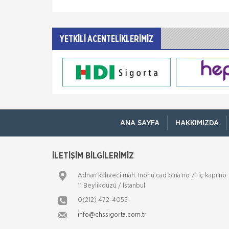
YETKİLİ ACENTELİKLERİMİZ
ANA SAYFA
HAKKIMIZDA
İLETİŞİM BİLGİLERİMİZ
Adnan kahveci mah. İnönü cad bina no 71 iç kapı no
11 Beylikdüzü / İstanbul
0(212) 472-4055
info@chssigorta.com.tr