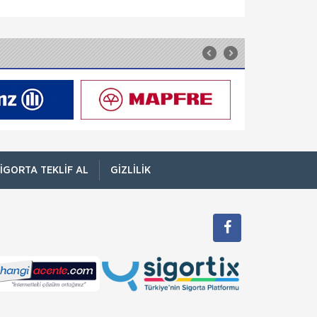
HDI Sigorta
Seyahat Sigortası
HDI Seyahat Sağlık Sigortası ile tatiliniz
boyunca güvence altındasınız. Hepimiz tatile
çıkacağımız zaman günler öncesinden
planlarımızı yaparız. Hangi otelde kalac
Anadolu Sigorta
Seyahat ve Ferdi Kaza Sigortası
Yurtdışı Seyahat Sigortası Türk vatandaşlarına
vize uygulayan ülkeler tarafından, vize
başvuruları ile beraber zorunlu talep edilen
yurt dışı seyahat sigortasını Anadolu Sig
IGORTA TEKLIF AL
GIZLILIK
HDI Sigorta
Sorumluluk Sigortası
Sorumluluklarınızın bilincinde olarak her türlü
koruma önlemini almış olabilirsiniz.
Beklenmedik bir kaza, bütün önlemlerinize
rağmen çalışanlarınızın v
HDI Sigorta
Tarım ve Hayvancılık Sigortası
Devlet Destekli Bitkisel Ürün Sigortası Bu
sigorta, yangın, heyelan, deprem, fırtına,