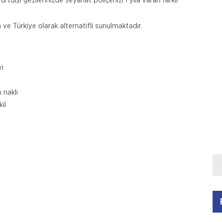
urtdışı gezilerinizde seyahat poliçenizi 1 yıla varan farklı
 ve Türkiye olarak alternatifli sunulmaktadır.
vi
 nakli
il