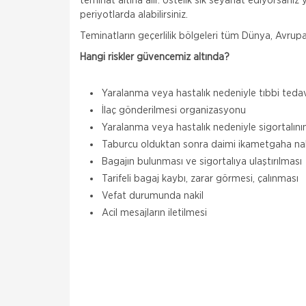
teminat altına alır. Üstelik sık seyahat ediyorsanız y
periyotlarda alabilirsiniz.
Teminatların geçerlilik bölgeleri tüm Dünya, Avrupa
Hangi riskler güvencemiz altında?
Yaralanma veya hastalık nedeniyle tıbbi teda
İlaç gönderilmesi organizasyonu
Yaralanma veya hastalık nedeniyle sigortalının
Taburcu olduktan sonra daimi ikametgaha nak
Bagajın bulunması ve sigortalıya ulaştırılması
Tarifeli bagaj kaybı, zarar görmesi, çalınması
Vefat durumunda nakil
Acil mesajların iletilmesi