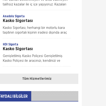
talihsiz kazalar ile iç içe yaşıyoruz. Kazaları
önlemek mümkün ama ne kadar dikkat
edersek edelim tamamen ortadan kaldırmak
Anadolu Sigorta
m&u
Kasko Sigortası
Kasko Sigortası, herhangi bir motorlu kara
taşıtının sigortalı kişinin iradesi dışında araç
hareket halindeyken ya da dururken hasara
uğraması, çalınması, yanması ve kaza
HDI Sigorta
Kasko Sigortası
Genişletilmiş Kasko Poliçesi Genişletilmiş
Kasko Poliçesi ile aracınızı, kendinizi ve
sevdiklerinizi güvence altına alın. Yeni bir
dönem başlatan HDI Sigorta hızl
Anadolu Sigorta
Konut Sigortası
Tüm Hizmetlerimiz
Konut Sigortası, evinizi ve eşyalarınızı
depremden yangına, hırsızlıktan su baskınına
bir çok riske karşı koruma altına alan
FAYDALI BİLGİLER
sigortalının kendini tam anlamıyla güvende his
HDI Sigorta
Konut Sigortası